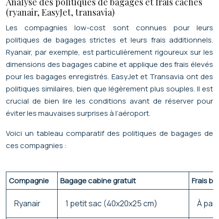
Analyse des politiques de bagages et frais cachés
(ryanair, EasyJet, transavia)
Les compagnies low-cost sont connues pour leurs
politiques de bagages strictes et leurs frais additionnels.
Ryanair, par exemple, est particulièrement rigoureux sur les
dimensions des bagages cabine et applique des frais élevés
pour les bagages enregistrés. EasyJet et Transavia ont des
politiques similaires, bien que légèrement plus souples. Il est
crucial de bien lire les conditions avant de réserver pour
éviter les mauvaises surprises à l’aéroport.
Voici un tableau comparatif des politiques de bagages de
ces compagnies :
Compagnie
Bagage cabine gratuit
Frais b
Ryanair
1 petit sac (40x20x25 cm)
À part