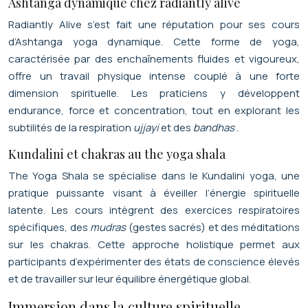
Ashtanga dynamique chez radiantly alive
Radiantly Alive s’est fait une réputation pour ses cours
d’Ashtanga yoga dynamique. Cette forme de yoga,
caractérisée par des enchaînements fluides et vigoureux,
offre un travail physique intense couplé à une forte
dimension spirituelle. Les praticiens y développent
endurance, force et concentration, tout en explorant les
subtilités de la respiration
ujjayi
et des
bandhas
.
Kundalini et chakras au the yoga shala
The Yoga Shala se spécialise dans le Kundalini yoga, une
pratique puissante visant à éveiller l’énergie spirituelle
latente. Les cours intègrent des exercices respiratoires
spécifiques, des
mudras
(gestes sacrés) et des méditations
sur les chakras. Cette approche holistique permet aux
participants d’expérimenter des états de conscience élevés
et de travailler sur leur équilibre énergétique global.
Immersion dans la culture spirituelle