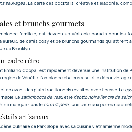
nons sauvages
. La carte des cocktails, créative et élaborée, co
liales et brunchs gourmets
ance familiale, est devenu un véritable paradis pour les food
aleureux, de cafés cosy et de brunchs gourmands qui attirent auta
que de Brooklyn.
s un cadre rétro
 et Emiliano Coppa, est rapidement devenue une institution de P
 la région de Vénétie. L’ambiance chaleureuse et le décor vintage
t en avant des plats traditionnels revisités avec finesse. Le
cas
rnable. Le
saltimbocca de veau
et le
risotto noir à l’encre de seic
uté, ne manquez pas le
torta di pere
, une tarte aux poires caramél
cktails artisanaux
 scène culinaire de Park Slope avec sa cuisine vietnamienne mode