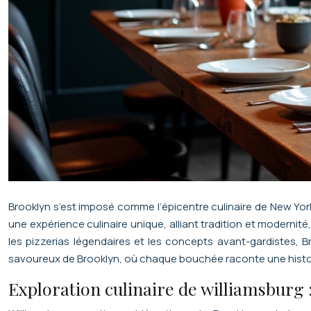
Brooklyn s’est imposé comme l’épicentre culinaire de New Yor
une expérience culinaire unique, alliant tradition et moderni
les pizzerias légendaires et les concepts avant-gardistes, 
savoureux de Brooklyn, où chaque bouchée raconte une histoi
Exploration culinaire de williamsburg