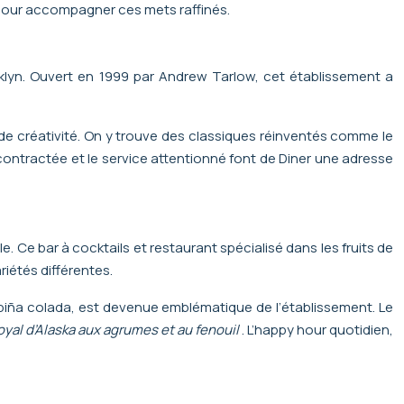
s pour accompagner ces mets raffinés.
klyn. Ouvert en 1999 par Andrew Tarlow, cet établissement a
de créativité. On y trouve des classiques réinventés comme le
contractée et le service attentionné font de Diner une adresse
. Ce bar à cocktails et restaurant spécialisé dans les fruits de
riétés différentes.
 piña colada, est devenue emblématique de l’établissement. Le
oyal d’Alaska aux agrumes et au fenouil
. L’happy hour quotidien,