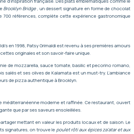
ine d’inspiration française. Des plats emblématiques comme le
Le
Brooklyn Bridge
, un dessert signature en forme de chocolat
s de 700 références, complète cette expérience gastronomique
ldi’s en 1998, Patsy Grimaldi est revenu à ses premières amours
cettes originales et son savoir-faire unique.
rnie de mozzarella, sauce tomate, basilic et pecorino romano,
s salés et ses olives de Kalamata est un must-try. L’ambiance
teurs de pizza authentique à Brooklyn.
ine méditerranéenne moderne et raffinée. Ce restaurant, ouvert
ante que par ses saveurs ensoleillées.
partager mettant en valeur les produits locaux et de saison. Le
ats signatures, on trouve le
poulet rôti aux épices za’atar et aux