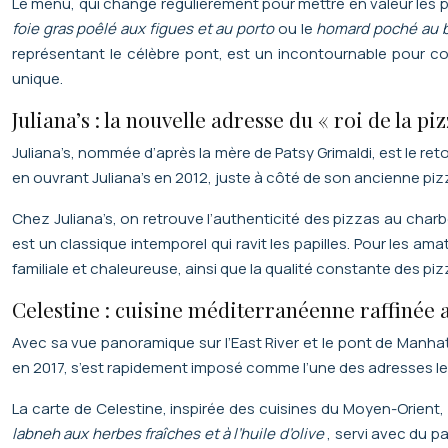
Le menu, qui change régulièrement pour mettre en valeur les 
foie gras poêlé aux figues et au porto
ou le
homard poché au 
représentant le célèbre pont, est un incontournable pour co
unique.
Juliana’s : la nouvelle adresse du « roi de la p
Juliana’s, nommée d’après la mère de Patsy Grimaldi, est le re
en ouvrant Juliana’s en 2012, juste à côté de son ancienne pizz
Chez Juliana’s, on retrouve l’authenticité des pizzas au charb
est un classique intemporel qui ravit les papilles. Pour les am
familiale et chaleureuse, ainsi que la qualité constante des p
Celestine : cuisine méditerranéenne raffinée a
Avec sa vue panoramique sur l’East River et le pont de Manhat
en 2017, s’est rapidement imposé comme l’une des adresses le
La carte de Celestine, inspirée des cuisines du Moyen-Orient, 
labneh aux herbes fraîches et à l’huile d’olive
, servi avec du p