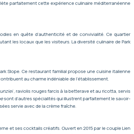
mplète parfaitement cette expérience culinaire méditerranéenne
ies en quête d’authenticité et de convivialité. Ce quartier
nt les locaux que les visiteurs. La diversité culinaire de Park
ark Slope. Ce restaurant familial propose une cuisine italienne
 contribuent au charme indéniable de l’établissement.
unziei
, raviolis rouges farcis à la betterave et au ricotta, servis
he
sont d’autres spécialités qui illustrent parfaitement le savoir-
isées servie avec de la crème fraîche.
rne et ses cocktails créatifs. Ouvert en 2015 par le couple Lien