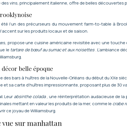
te des vins, principalement italienne, offre de belles découverte
brooklynoise
 été l’un des précurseurs du mouvement farm-to-table à Broo
 l’accent sur les produits locaux et de saison.
es, propose une cuisine américaine revisitée avec une touche 
que le
tartare de bœuf au sumac et aux noisettes
. L’ambiance dé
illiamsburg.
n décor belle époque
des bars à huîtres de la Nouvelle-Orléans du début du XXe siècle
ue et sa carte d’huîtres impressionnante, proposant plus de 30 va
il. Leur
absinthe colada
, une réinterprétation audacieuse de la
inales mettant en valeur les produits de la mer, comme le
crabe r
vrir ce joyau de Williamsburg.
 vue sur manhattan