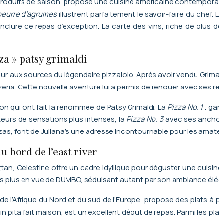
produits de saison, propose une cuisine américaine contempora
beurre d’agrumes
illustrent parfaitement le savoir-faire du chef. 
nclure ce repas d’exception. La carte des vins, riche de plu
izza » patsy grimaldi
tour aux sources du légendaire pizzaiolo. Après avoir vendu Grima
eria. Cette nouvelle aventure lui a permis de renouer avec ses re
on qui ont fait la renommée de Patsy Grimaldi. La
Pizza No. 1
, ga
ateurs de sensations plus intenses, la
Pizza No. 3
avec ses anchoi
izzas, font de Juliana’s une adresse incontournable pour les ama
u bord de l’east river
tan, Celestine offre un cadre idyllique pour déguster une cuis
s plus en vue de DUMBO, séduisant autant par son ambiance élég
de l’Afrique du Nord et du sud de l’Europe, propose des plats à 
ain pita fait maison, est un excellent début de repas. Parmi les pl