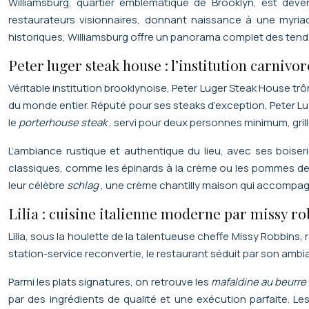
Williamsburg, quartier emblématique de Brooklyn, est deve
restaurateurs visionnaires, donnant naissance à une myriad
historiques, Williamsburg offre un panorama complet des ten
Peter luger steak house : l’institution carnivo
Véritable institution brooklynoise, Peter Luger Steak House tr
du monde entier. Réputé pour ses steaks d’exception, Peter Luger
le
porterhouse steak
, servi pour deux personnes minimum, gril
L’ambiance rustique et authentique du lieu, avec ses boise
classiques, comme les épinards à la crème ou les pommes de 
leur célèbre
schlag
, une crème chantilly maison qui accompa
Lilia : cuisine italienne moderne par missy r
Lilia, sous la houlette de la talentueuse cheffe Missy Robbins,
station-service reconvertie, le restaurant séduit par son ambia
Parmi les plats signatures, on retrouve les
mafaldine au beurre
par des ingrédients de qualité et une exécution parfaite. Le