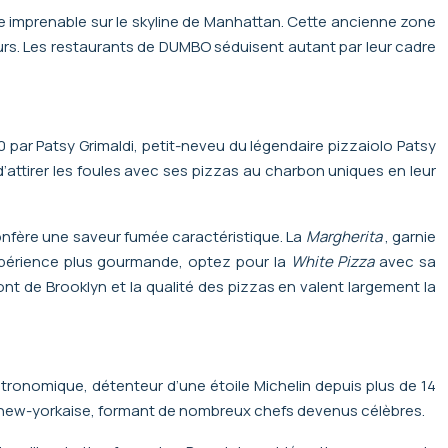
e imprenable sur le skyline de Manhattan. Cette ancienne zone
eurs. Les restaurants de DUMBO séduisent autant par leur cadre
0 par Patsy Grimaldi, petit-neveu du légendaire pizzaiolo Patsy
attirer les foules avec ses pizzas au charbon uniques en leur
 confère une saveur fumée caractéristique. La
Margherita
, garnie
expérience plus gourmande, optez pour la
White Pizza
avec sa
ont de Brooklyn et la qualité des pizzas en valent largement la
stronomique, détenteur d’une étoile Michelin depuis plus de 14
ue new-yorkaise, formant de nombreux chefs devenus célèbres.