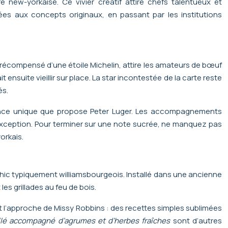
new-yorkaise. Ce vivier créatif attire chefs talentueux et
ées aux concepts originaux, en passant par les institutions
, récompensé d’une étoile Michelin, attire les amateurs de bœuf
ensuite vieillir sur place. La star incontestée de la carte reste
és.
érience unique que propose Peter Luger. Les accompagnements
exception. Pour terminer sur une note sucrée, ne manquez pas
orkais.
l-chic typiquement williamsbourgeois. Installé dans une ancienne
es grillades au feu de bois.
nt l’approche de Missy Robbins : des recettes simples sublimées
illé accompagné d’agrumes et d’herbes fraîches
sont d’autres