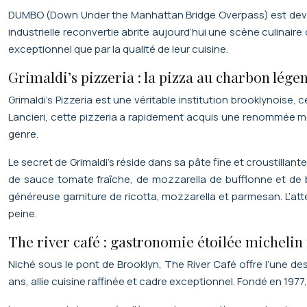
DUMBO (Down Under the Manhattan Bridge Overpass) est devenu 
industrielle reconvertie abrite aujourd’hui une scène culinai
exceptionnel que par la qualité de leur cuisine.
Grimaldi’s pizzeria : la pizza au charbon lég
Grimaldi’s Pizzeria est une véritable institution brooklynoise
Lancieri, cette pizzeria a rapidement acquis une renommée mo
genre.
Le secret de Grimaldi’s réside dans sa pâte fine et croustillan
de sauce tomate fraîche, de mozzarella de bufflonne et de b
généreuse garniture de ricotta, mozzarella et parmesan. L’atte
peine.
The river café : gastronomie étoilée michelin 
Niché sous le pont de Brooklyn, The River Café offre l’une de
ans, allie cuisine raffinée et cadre exceptionnel. Fondé en 1