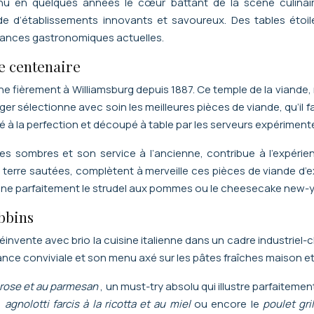
nu en quelques années le cœur battant de la scène culinaire 
e d’établissements innovants et savoureux. Des tables étoil
dances gastronomiques actuelles.
re centenaire
ône fièrement à Williamsburg depuis 1887. Ce temple de la viande
 sélectionne avec soin les meilleures pièces de viande, qu’il fait 
lé à la perfection et découpé à table par les serveurs expériment
ries sombres et son service à l’ancienne, contribue à l’exp
terre sautées, complètent à merveille ces pièces de viande d’
gne parfaitement le strudel aux pommes ou le cheesecake new-y
obbins
 réinvente avec brio la cuisine italienne dans un cadre industrie
nce conviviale et son menu axé sur les pâtes fraîches maison et l
 rose et au parmesan
, un must-try absolu qui illustre parfaiteme
s
agnolotti farcis à la ricotta et au miel
ou encore le
poulet gr