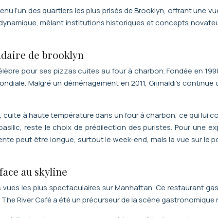
l’un des quartiers les plus prisés de Brooklyn, offrant une vu
re dynamique, mêlant institutions historiques et concepts novat
endaire de brooklyn
, célèbre pour ses pizzas cuites au four à charbon. Fondée en 199
ndiale. Malgré un déménagement en 2011, Grimaldi’s continue d’
te, cuite à haute température dans un four à charbon, ce qui lui
asilic, reste le choix de prédilection des puristes. Pour une 
nte peut être longue, surtout le week-end, mais la vue sur le p
face au skyline
s vues les plus spectaculaires sur Manhattan. Ce restaurant ga
977, The River Café a été un précurseur de la scène gastronomiq