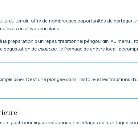
duits du terroir, offre de nombreuses opportunités de partager u
ultivés ou élevés sur place.
 à la préparation d’un repas traditionnel périgourdin. Au menu :
to
une dégustation de
cabécou
, le fromage de chèvre local, accompa
simple dîner. C’est une plongée dans l’histoire et les traditions d
rieure
trésors gastronomiques méconnus. Les villages de montagne sont l