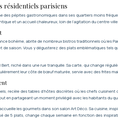
s résidentiels parisiens
he des pépites gastronomiques dans ses quartiers moins fréque
ique et un accueil chaleureux, loin de l’agitation du centre-ville
t
ce bohème, abrite de nombreux bistros traditionnels où les Pa
 et de saison. Vous y dégusterez des plats emblématiques tels q
ul Bert, niché dans une rue tranquille. Sa carte, qui change régul
culièrement leur côte de bœuf maturée, servie avec des frites mai
ent
els, recèle des tables d’hôtes discrètes où les chefs cuisinent 
tout en partageant un moment privilégié avec les habitants du qua
ccueille les gourmets dans son salon Art Déco. Sa cuisine, insp
de 5 plats, change chaque semaine en fonction des inspiration