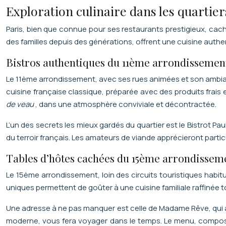
Exploration culinaire dans les quartier
Paris, bien que connue pour ses restaurants prestigieux, cac
des familles depuis des générations, offrent une cuisine authent
Bistros authentiques du 11ème arrondissemen
Le 11ème arrondissement, avec ses rues animées et son ambian
cuisine française classique, préparée avec des produits frais
de veau
, dans une atmosphère conviviale et décontractée.
L’un des secrets les mieux gardés du quartier est le Bistrot Pa
du terroir français. Les amateurs de viande apprécieront parti
Tables d’hôtes cachées du 15ème arrondissem
Le 15ème arrondissement, loin des circuits touristiques habitu
uniques permettent de goûter à une cuisine familiale raffinée 
Une adresse à ne pas manquer est celle de Madame Rêve, qui a
moderne, vous fera voyager dans le temps. Le menu, composé 