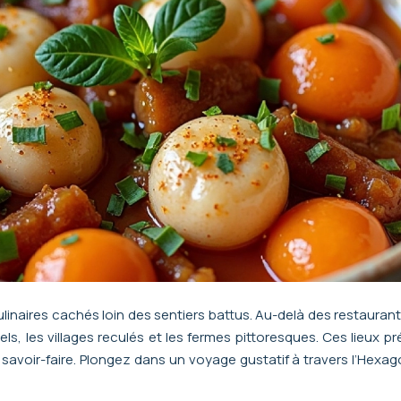
inaires cachés loin des sentiers battus. Au-delà des restaurants
els, les villages reculés et les fermes pittoresques. Ces lieux
savoir-faire. Plongez dans un voyage gustatif à travers l’Hexag