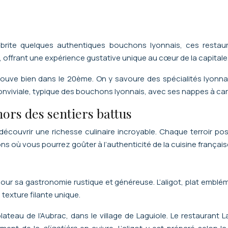
rite quelques authentiques bouchons lyonnais, ces restaur
, offrant une expérience gustative unique au cœur de la capitale
rouve bien dans le 20ème. On y savoure des spécialités lyon
conviviale, typique des bouchons lyonnais, avec ses nappes à car
hors des sentiers battus
 découvrir une richesse culinaire incroyable. Chaque terroir 
tions où vous pourrez goûter à l’authenticité de la cuisine français
 pour sa gastronomie rustique et généreuse. L’aligot, plat em
 texture filante unique.
teau de l’Aubrac, dans le village de Laguiole. Le restaurant La