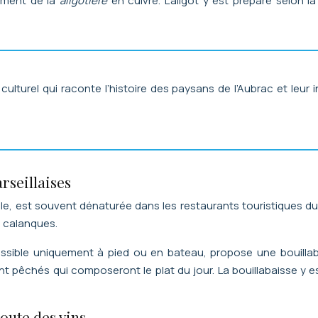
tement de la
aligotière
en cuivre. L’aligot y est préparé selon 
e culturel qui raconte l’histoire des paysans de l’Aubrac et leu
rseillaises
e, est souvent dénaturée dans les restaurants touristiques du
es calanques.
essible uniquement à pied ou en bateau, propose une bouillaba
 pêchés qui composeront le plat du jour. La bouillabaisse y es
route des vins