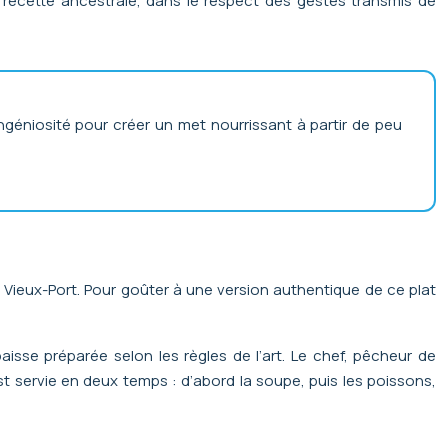
la recette ancestrale, dans le respect des gestes transmis de
r ingéniosité pour créer un met nourrissant à partir de peu
 Vieux-Port. Pour goûter à une version authentique de ce plat
isse préparée selon les règles de l’art. Le chef, pêcheur de
t servie en deux temps : d’abord la soupe, puis les poissons,