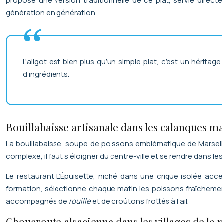
propose une version traditionnelle de ce plat, servie direc
génération en génération.
L’aligot est bien plus qu’un simple plat, c’est un héritag
d’ingrédients.
Bouillabaisse artisanale dans les calanques ma
La bouillabaisse, soupe de poissons emblématique de Marseill
complexe, il faut s’éloigner du centre-ville et se rendre dans l
Le restaurant L’Épuisette, niché dans une crique isolée acc
formation, sélectionne chaque matin les poissons fraîchement
accompagnés de
rouille
et de croûtons frottés à l’ail.
Choucroute alsacienne dans les villages de la 