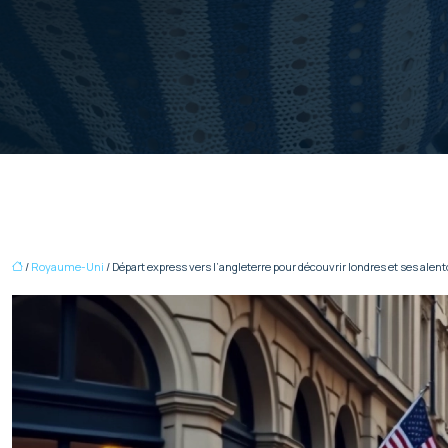
/
Royaume-Uni
/ Départ express vers l’angleterre pour découvrir londres et ses alen