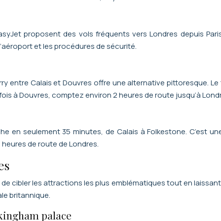
et proposent des vols fréquents vers Londres depuis Paris-B
l’aéroport et les procédures de sécurité.
rry entre Calais et Douvres offre une alternative pittoresque. Le
 fois à Douvres, comptez environ 2 heures de route jusqu’à Lond
che en seulement 35 minutes, de Calais à Folkestone. C’est u
2 heures de route de Londres.
es
 de cibler les attractions les plus emblématiques tout en laissan
le britannique.
ckingham palace