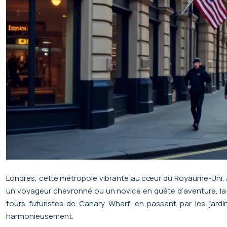
Londres, cette métropole vibrante au cœur du Royaume-Uni, at
un voyageur chevronné ou un novice en quête d’aventure, la 
tours futuristes de Canary Wharf, en passant par les jard
harmonieusement.