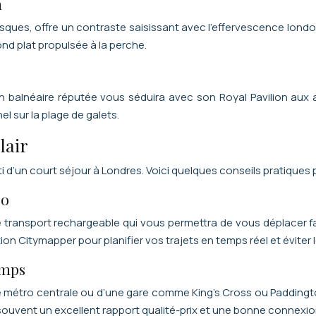
m
resques, offre un contraste saisissant avec l’effervescence lon
ond plat propulsée à la perche.
on balnéaire réputée vous séduira avec son Royal Pavilion aux 
el sur la plage de galets.
lair
rti d’un court séjour à Londres. Voici quelques conseils pratique
ro
de transport rechargeable qui vous permettra de vous déplacer
tion Citymapper pour planifier vos trajets en temps réel et éviter 
emps
e métro centrale ou d’une gare comme King’s Cross ou Paddingto
 souvent un excellent rapport qualité-prix et une bonne connexion