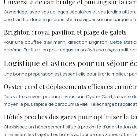
Université de cambridge et punting sur la ca
Cambridge, avec ses collèges séculaires et ses jardins pitto
une tradition locale qui consiste à naviguer sur une barque à f
Brighton : royal pavilion et plage de galets
Pour une bouffée d’air marin, direction Brighton. Cette stati
bohème. Profitez-en pour déguster un
fish and chips
traditionn
Logistique et astuces pour un séjour éc
Une bonne préparation est essentielle pour tirer le meilleur pa
Oyster card et déplacements efficaces en mét
Dès votre arrivée, procurez-vous une Oyster Card, la carte 
moyen le plus rapide de parcourir la ville. Téléchargez l’applica
Hôtels proches des gares pour optimiser le t
Choisissez un hébergement situé à proximité d’une station d
minimisant les trajets. Les hôtels autour de ces zones offrent